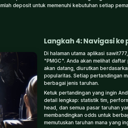
umlah deposit untuk memenuhi kebutuhan setiap pema
Langkah 4: Navigasi ke
Di halaman utama aplikasi sawit777
"PMGC". Anda akan melihat dafta
akan datang, diurutkan berdasarka
popularitas. Setiap pertandingan 
berbagai jenis taruhan.
Ketuk pertandingan yang ingin And
detail lengkap: statistik tim, perf
head, dan semua pasar taruhan ya
membandingkan odds untuk berbag
memutuskan taruhan mana yang ing