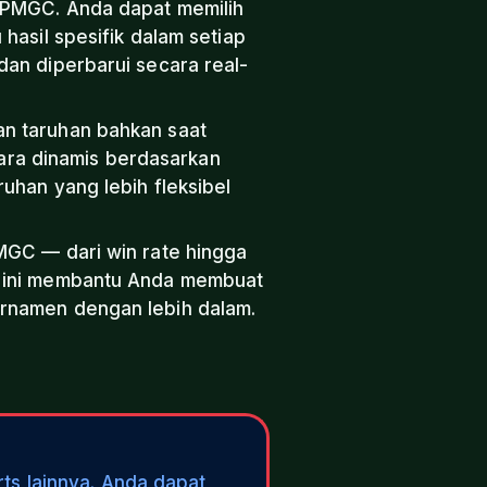
k PMGC. Anda dapat memilih
hasil spesifik dalam setiap
dan diperbarui secara real-
an taruhan bahkan saat
ra dinamis berdasarkan
uhan yang lebih fleksibel
PMGC — dari win rate hingga
a ini membantu Anda membuat
urnamen dengan lebih dalam.
ts lainnya. Anda dapat