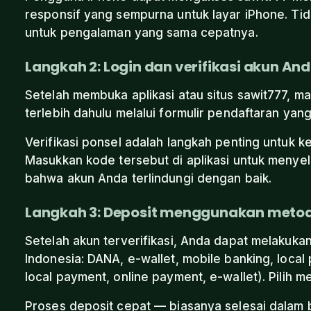
responsif yang sempurna untuk layar iPhone. Ti
untuk pengalaman yang sama cepatnya.
Langkah 2: Login dan verifikasi akun An
Setelah membuka aplikasi atau situs sawit777, 
terlebih dahulu melalui formulir pendaftaran yan
Verifikasi ponsel adalah langkah penting untuk
Masukkan kode tersebut di aplikasi untuk menye
bahwa akun Anda terlindungi dengan baik.
Langkah 3: Deposit menggunakan meto
Setelah akun terverifikasi, Anda dapat melakuk
Indonesia: DANA, e-wallet, mobile banking, local
local payment, online payment, e-wallet). Pilih 
Proses deposit cepat — biasanya selesai dalam 