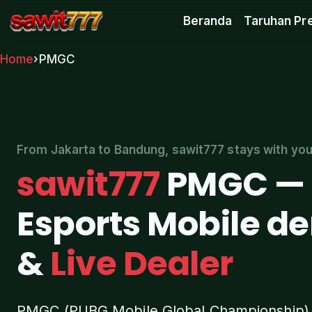
sawit777
Beranda
Taruhan Pr
Home
›
PMGC
From Jakarta to Bandung, sawit777 stays with you
sawit777
PMGC — 
Esports Mobile d
&
Live Dealer
PMGC (PUBG Mobile Global Championship) a