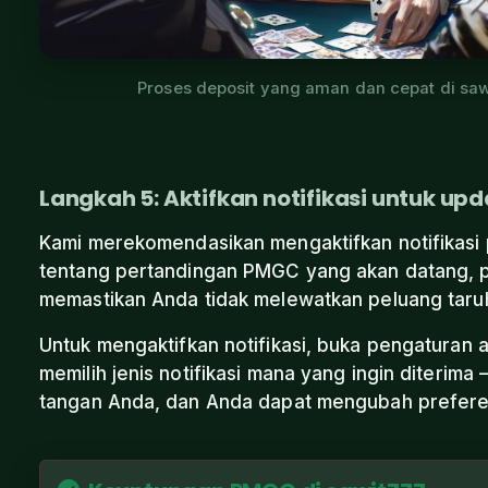
Proses deposit yang aman dan cepat di sa
Langkah 5: Aktifkan notifikasi untuk upd
Kami merekomendasikan mengaktifkan notifikasi p
tentang pertandingan PMGC yang akan datang, pe
memastikan Anda tidak melewatkan peluang taru
Untuk mengaktifkan notifikasi, buka pengaturan ap
memilih jenis notifikasi mana yang ingin diterim
tangan Anda, dan Anda dapat mengubah preferen