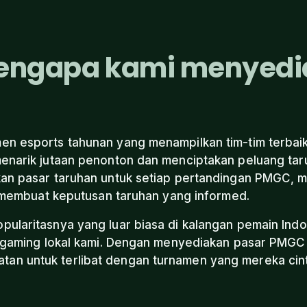
mengapa kami menyedi
n esports tahunan yang menampilkan tim-tim terbaik 
enarik jutaan penonton dan menciptakan peluang tar
kan pasar taruhan untuk setiap pertandingan PMGC,
n membuat keputusan taruhan yang informed.
ularitasnya yang luar biasa di kalangan pemain Indo
a gaming lokal kami. Dengan menyediakan pasar PMGC
n untuk terlibat dengan turnamen yang mereka cint