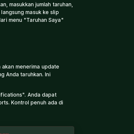
nkan, masukkan jumlah taruhan,
 langsung masuk ke slip
dari menu "Taruhan Saya"
nda akan menerima update
g Anda taruhkan. Ini
ifications". Anda dapat
rts. Kontrol penuh ada di