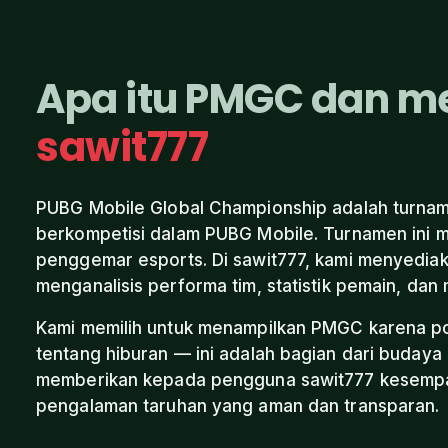
Apa itu PMGC dan 
sawit777
PUBG Mobile Global Championship adalah turname
berkompetisi dalam PUBG Mobile. Turnamen ini m
penggemar esports. Di sawit777, kami menyedia
menganalisis performa tim, statistik pemain, da
Kami memilih untuk menampilkan PMGC karena pop
tentang hiburan — ini adalah bagian dari buday
memberikan kepada pengguna sawit777 kesempata
pengalaman taruhan yang aman dan transparan.